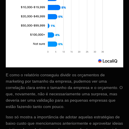
E como o relatório conseguiu dividir os orçamentos de
marketing por tamanho da empresa, pudemos ver uma
correlação clara entre o tamanho da empresa e o orçamento. O
que, novamente, não é necessariamente uma surpresa, mas
deveria ser uma validação para as pequenas empresas que
estão fazendo tanto com pouco.
Isso só mostra a importância de adotar aquelas estratégias de
baixo custo que mencionamos anteriormente e aproveitar ideias