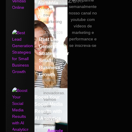
Acompanhe
Aumenta
semanalmente
Leve
Vendas
nosso canal no
seu
Online
youtube com
marketing
vídeos de
digital
marketing e
23.07.2026
para o
performance e
Best Lead
próximo
se inscreva-se
Generation
nível
Strategies for
com
Small
estratégias
baseadas
Business
em
Growth
dados e
soluções
18.07.2026
inovadoras.
Boost Your
Vamos
Social Media
criar
Results with
algo
AI Analytics
incrível
juntos!
Agende