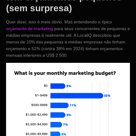
(sem surpresa)
Quer dizer, isso é meio óbvio. Mas entendendo o típico
orçamento de marketing
para seus concorrentes de pequenas e
médias empresas é realmente útil. A LocaliQ descobriu que
menos de 10% das pequenas e médias empresas não tinham
orçamento e 52% (contra 38% em 2024) tinham orçamentos
mensais inferiores a US$ 2.500.