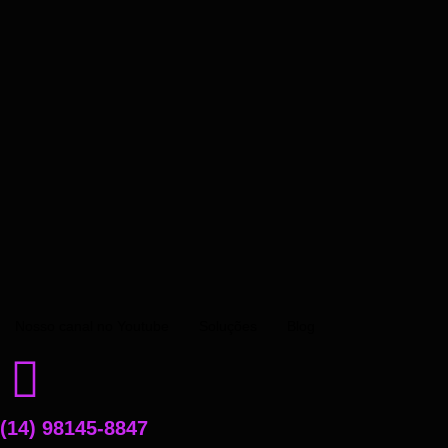
Nosso canal no Youtube
Soluções
Blog
(14) 98145-8847