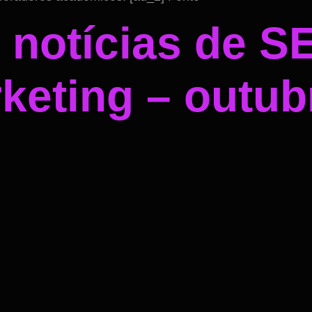
notícias de S
rketing – outub