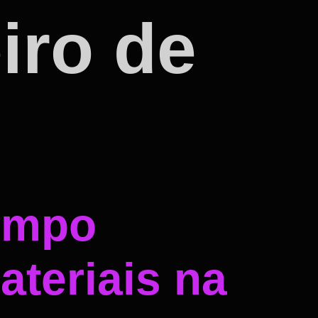
iro de
empo
ateriais na