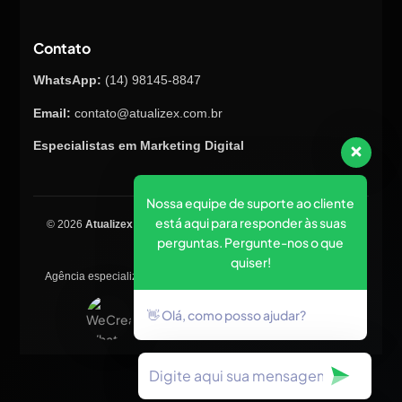
Contato
WhatsApp:
(14) 98145-8847
Email:
contato@atualizex.com.br
Especialistas em Marketing Digital
Nossa equipe de suporte ao cliente
está aqui para responder às suas
© 2026
Atualizex Marketing & Performance
. Todos os direitos
perguntas. Pergunte-nos o que
reservados.
quiser!
Agência especializada em SEO, criação de sites, tráfego pago e
posicionamento no Google.
👋 Olá, como posso ajudar?