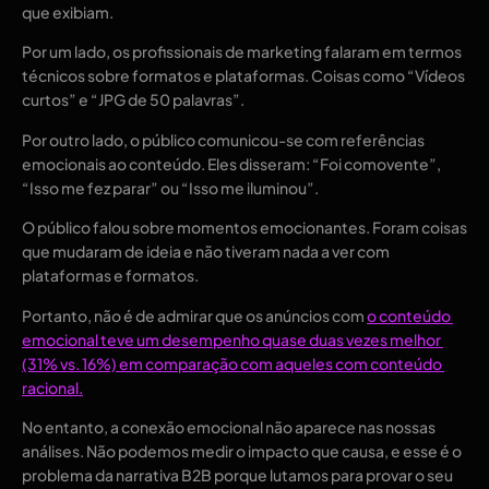
que exibiam. 
Por um lado, os profissionais de marketing falaram em termos 
técnicos sobre formatos e plataformas. Coisas como “Vídeos 
curtos” e “JPG de 50 palavras”.
Por outro lado, o público comunicou-se com referências 
emocionais ao conteúdo. Eles disseram: “Foi comovente”, 
“Isso me fez parar” ou “Isso me iluminou”.
O público falou sobre momentos emocionantes. Foram coisas 
que mudaram de ideia e não tiveram nada a ver com 
plataformas e formatos.
Portanto, não é de admirar que os anúncios com 
o conteúdo 
emocional teve um desempenho quase duas vezes melhor 
(31% vs. 16%) em comparação com aqueles com conteúdo 
racional.
No entanto, a conexão emocional não aparece nas nossas 
análises. Não podemos medir o impacto que causa, e esse é o 
problema da narrativa B2B porque lutamos para provar o seu 