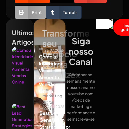
Print
Tumblr
In
grat
Transforme
Ultimos
Siga
Artigos
seu
nosso
23.07.2026
negócio
Como a
Canal
com a
Identidade
Visual
Atualizex
Acompanhe
Aumenta
semanalmente
Leve
Vendas
nosso canal no
seu
Online
youtube com
marketing
vídeos de
digital
marketing e
23.07.2026
para o
Best Lead
performance e
próximo
se inscreva-se
Generation
nível
Strategies for
com