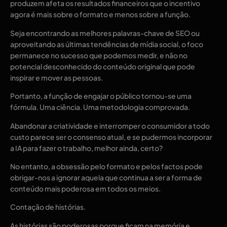
produzem afeta os resultados financeiros que o incentivo 
agora é mais sobre o formato e menos sobre a função.
Seja encontrando as melhores palavras-chave de SEO ou 
aproveitando as últimas tendências de mídia social, o foco 
permanece no sucesso que podemos medir, e não no 
potencial desconhecido do conteúdo original que pode 
inspirar e mover as pessoas. 
Portanto, a função de engajar o público tornou-se uma 
fórmula. Uma ciência. Uma metodologia comprovada. 
Abandonar a criatividade e interromper o consumidor a todo 
custo parece ser o consenso atual, e se pudermos incorporar 
a IA para fazer o trabalho, melhor ainda, certo? 
No entanto, a obsessão pelo formato e pelos factos pode 
obrigar-nos a ignorar aquela que continua a ser a forma de 
conteúdo mais poderosa em todos os meios. 
Contação de histórias.
As histórias são poderosas porque ficam na memória e 