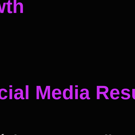
wth
ial Media Resu