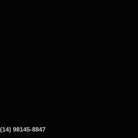
Nosso canal no Youtube
Soluções
Blog
(14) 98145-8847