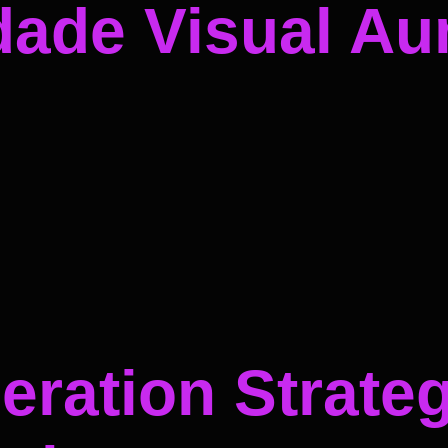
dade Visual A
ration Strateg