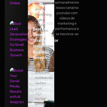
semanalmente
Leve
Vendas
nosso canal no
seu
Online
youtube com
marketing
vídeos de
digital
marketing e
23.07.2026
para o
Best Lead
performance e
próximo
se inscreva-se
Generation
nível
Strategies for
com
Small
estratégias
baseadas
Business
em
Growth
dados
e
18.07.2026
soluções
Boost Your
inovadoras.
Social Media
Vamos
Results with
criar
AI Analytics
algo
incrível
juntos!