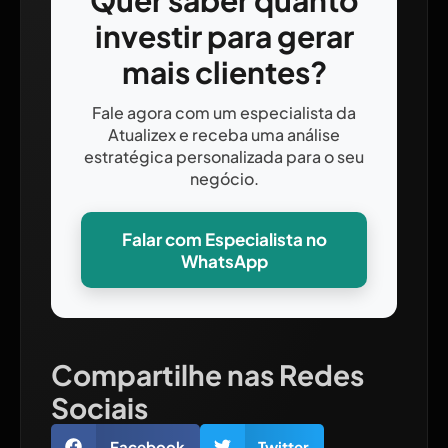
Quer saber quanto
investir para gerar
mais clientes?
Fale agora com um especialista da
Atualizex e receba uma análise
estratégica personalizada para o seu
negócio.
Falar com Especialista no
WhatsApp
Compartilhe nas Redes
Sociais
Facebook
Twitter