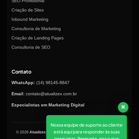
SEO Profissional
Criação de Sites
Inbound Marketing
Consultoria de Marketing
Criação de Landing Pages
Consultoria de SEO
Contato
WhatsApp:
(14) 98145-8847
Email:
contato@atualizex.com.br
Especialistas em Marketing Digital
Nossa equipe de suporte ao cliente
está aqui para responder às suas
© 2026
Atualizex Marketing & Performance
. Todos os direitos
perguntas. Pergunte-nos o que
reservados.