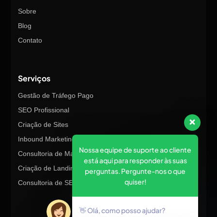
Sobre
Blog
Contato
Serviços
Gestão de Tráfego Pago
SEO Profissional
Criação de Sites
Inbound Marketing
Nossa equipe de suporte ao cliente
Consultoria de Marketing
está aqui para responder às suas
Criação de Landing Pages
perguntas. Pergunte-nos o que
quiser!
Consultoria de SEO
👋 Olá, como posso ajudar?