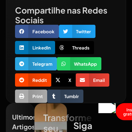
Compartilhe nas Redes
Sociais
Facebook
Twitter
LinkedIn
Threads
Telegram
WhatsApp
Reddit
X
Email
Print
Tumblr
In
grat
Transforme
Ultimos
Siga
Artigos
seu