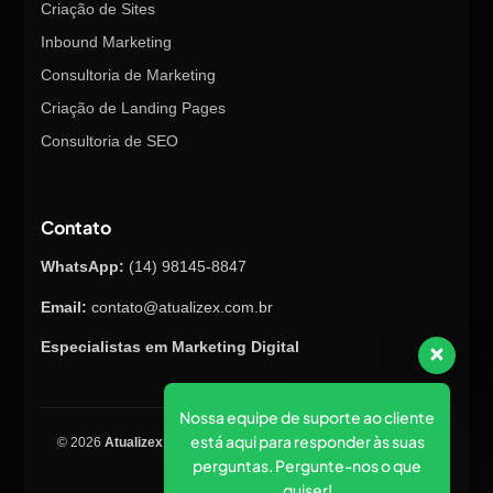
Criação de Sites
Inbound Marketing
Consultoria de Marketing
Criação de Landing Pages
Consultoria de SEO
Contato
WhatsApp:
(14) 98145-8847
Email:
contato@atualizex.com.br
Especialistas em Marketing Digital
Nossa equipe de suporte ao cliente
está aqui para responder às suas
© 2026
Atualizex Marketing & Performance
. Todos os direitos
perguntas. Pergunte-nos o que
reservados.
quiser!