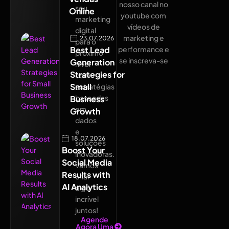
nosso canal no
seu
Online
youtube com
marketing
vídeos de
digital
marketing e
23.07.2026
para o
Best Lead
performance e
próximo
se inscreva-se
Generation
nível
Strategies for
com
Small
estratégias
baseadas
Business
em
Growth
dados
e
18.07.2026
soluções
Boost Your
inovadoras.
Social Media
Vamos
Results with
criar
AI Analytics
algo
incrível
juntos!
Agende
Agora Uma