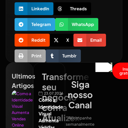
LinkedIn
Threads
Telegram
WhatsApp
Reddit
X
Email
Print
Tumblr
In
grat
Transforme
Ultimos
Siga
Artigos
seu
nosso
23.07.2026
negócio
Como a
Canal
com a
Identidade
Visual
Atualizex
Acompanhe
Aumenta
semanalmente
Leve
Vendas