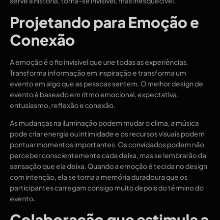
serve a história, torna-se invisível, mas inesquecível.
Projetando para Emoção e
Conexão
A emoção é o fio invisível que une todas as experiências.
Transforma informação em inspiração e transforma um
evento em algo que as pessoas sentem. O melhor design de
evento é baseado em ritmo emocional, expectativa,
entusiasmo, reflexão e conexão.
As mudanças na iluminação podem mudar o clima, a música
pode criar energia ou intimidade e os recursos visuais podem
pontuar momentos importantes. Os convidados podem não
perceber conscientemente cada deixa, mas se lembrarão da
sensação que ela deixa. Quando a emoção é tecida no design
com intenção, ela se torna a memória duradoura que os
participantes carregam consigo muito depois do término do
evento.
Colaboração que estimula a