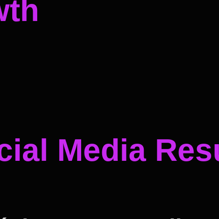
wth
ial Media Resu