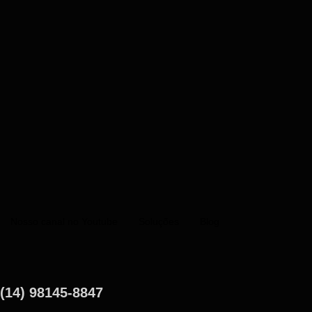
Nosso canal no Youtube
Soluções
Blog
(14) 98145-8847