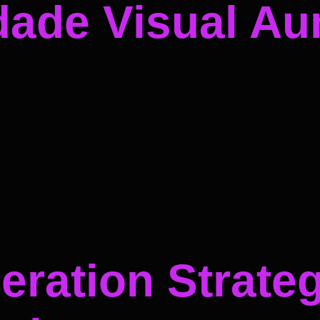
dade Visual A
ration Strateg