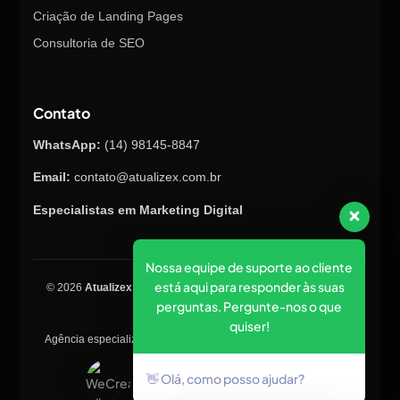
Criação de Landing Pages
Consultoria de SEO
Contato
WhatsApp:
(14) 98145-8847
Email:
contato@atualizex.com.br
Especialistas em Marketing Digital
Nossa equipe de suporte ao cliente
está aqui para responder às suas
© 2026
Atualizex Marketing & Performance
. Todos os direitos
perguntas. Pergunte-nos o que
reservados.
quiser!
Agência especializada em SEO, criação de sites, tráfego pago e
posicionamento no Google.
👋 Olá, como posso ajudar?