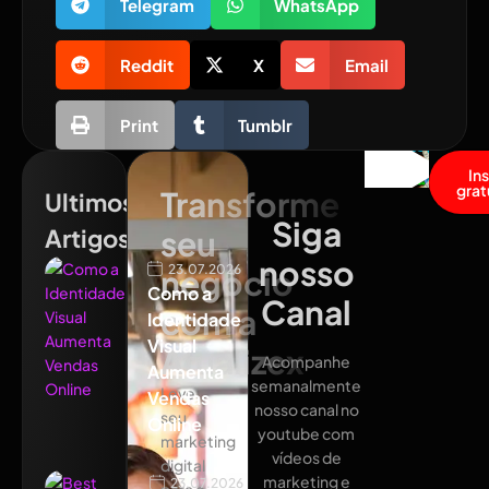
Telegram
WhatsApp
Reddit
X
Email
Print
Tumblr
In
grat
Transforme
Ultimos
Siga
Artigos
seu
nosso
23.07.2026
negócio
Como a
Canal
com a
Identidade
Visual
Atualizex
Acompanhe
Aumenta
semanalmente
Leve
Vendas
nosso canal no
seu
Online
youtube com
marketing
vídeos de
digital
marketing e
23.07.2026