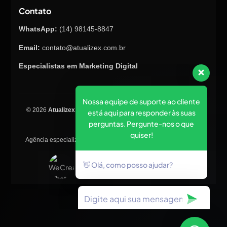
Contato
WhatsApp:
(14) 98145-8847
Email:
contato@atualizex.com.br
Especialistas em Marketing Digital
Nossa equipe de suporte ao cliente
está aqui para responder às suas
© 2026
Atualizex Marketing & Performance
. Todos os direitos
perguntas. Pergunte-nos o que
reservados.
quiser!
Agência especializada em SEO, criação de sites, tráfego pago e
posicionamento no Google.
👋 Olá, como posso ajudar?