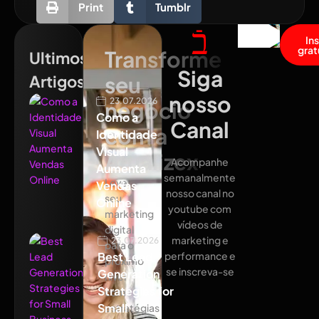
Print
Tumblr
In
grat
Transforme
Ultimos
Siga
Artigos
seu
nosso
23.07.2026
negócio
Como a
Canal
com a
Identidade
Visual
Atualizex
Acompanhe
Aumenta
semanalmente
Leve
Vendas
nosso canal no
seu
Online
youtube com
marketing
vídeos de
digital
marketing e
23.07.2026
para o
Best Lead
performance e
próximo
se inscreva-se
Generation
nível
Strategies for
com
Small
estratégias