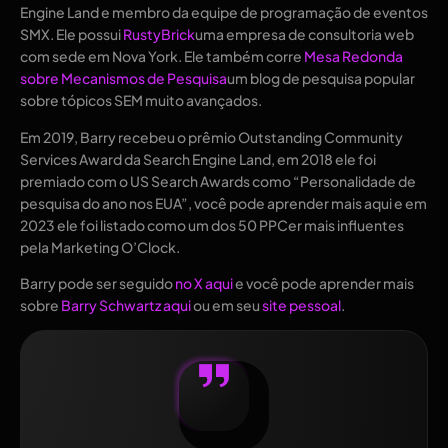
Engine Land e membro da equipe de programação de eventos
SMX. Ele possui
RustyBrick
uma empresa de consultoria web
com sede em Nova York. Ele também corre
Mesa Redonda
sobre Mecanismos de Pesquisa
um blog de pesquisa popular
sobre tópicos SEM muito avançados.
Em 2019, Barry recebeu o prêmio Outstanding Community
Services Award da Search Engine Land, em 2018 ele foi
premiado com o US Search Awards como “Personalidade de
pesquisa do ano nos EUA”, você pode aprender mais aqui e em
2023 ele foi listado como um dos 50 PPCer mais influentes
pela Marketing O’Clock.
Barry pode ser seguido
no X aqui
e você pode aprender mais
sobre
Barry Schwartz aqui
ou em seu
site pessoal
.