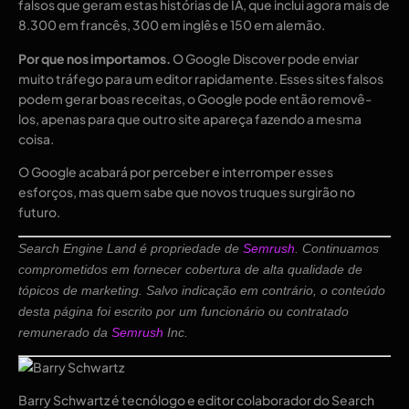
falsos que geram estas histórias de IA, que inclui agora mais de
8.300 em francês, 300 em inglês e 150 em alemão.
Por que nos importamos.
O Google Discover pode enviar
muito tráfego para um editor rapidamente. Esses sites falsos
podem gerar boas receitas, o Google pode então removê-
los, apenas para que outro site apareça fazendo a mesma
coisa.
O Google acabará por perceber e interromper esses
esforços, mas quem sabe que novos truques surgirão no
futuro.
Search Engine Land é propriedade de
Semrush
. Continuamos
comprometidos em fornecer cobertura de alta qualidade de
tópicos de marketing. Salvo indicação em contrário, o conteúdo
desta página foi escrito por um funcionário ou contratado
remunerado da
Semrush
Inc.
Barry Schwartz é tecnólogo e editor colaborador do Search