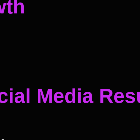
wth
ial Media Resu