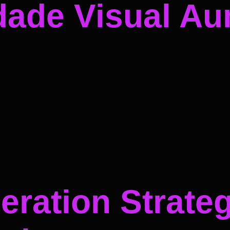
dade Visual A
ration Strateg