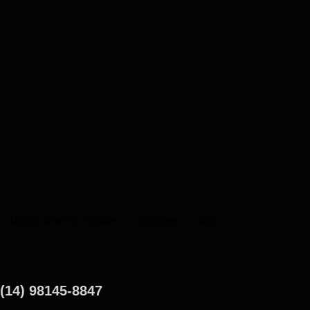
Nosso canal no Youtube
Soluções
Blog
(14) 98145-8847