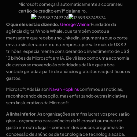
Microsoft começará automaticamente a cobrar seu
cartão de crédito em 1º de janeiro.
O que eles estão dizendo.
George Weiner
Fundador da
agência digital Whole Whale, que também postou a
mensagem que recebeu no LinkedIn, argumenta que o corte
envia o sinal errado em uma empresa que vale mais de US $ 3
trilhões, especialmente considerando o investimento de US $
13 bilhões da Microsoft em IA. Ele vê isso como uma economia
de custos se movendo às prioridades da IA ​​e que a boa
vontade gerada a partir de anúncios gratuitos não justificou os
gastos.
Microsoft Ads Liaison
Navah Hopkins
confirmou as notícias,
reconhecendo decepção, mas enfatizando outras iniciativas
sem fins lucrativos da Microsoft.
A linha inferior
. As organizações sem fins lucrativos precisarão
girar – orçamento para anúncios da Microsoft ou mudar de
gasto em outro lugar – como um dos poucos programas de
concessão de anúncios de tecnologia de tecnologia acaba.