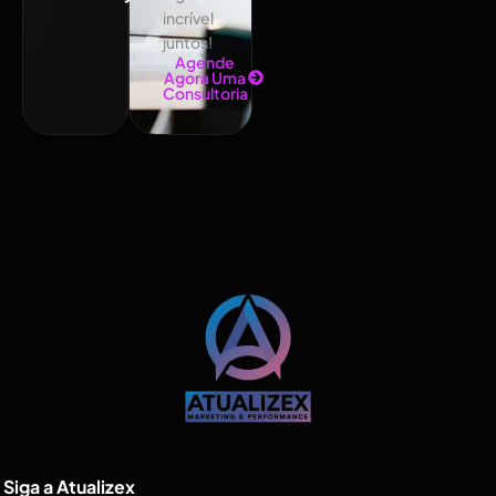
incrível
juntos!
Agende
Agora Uma
Consultoria
Siga a Atualizex