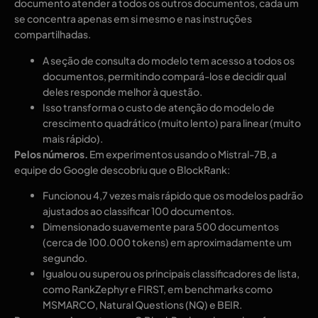
documento atender a todos os outros documentos, cada um
se concentra apenas em si mesmo e nas instruções
compartilhadas.
A seção de consulta do modelo tem acesso a todos os
documentos, permitindo compará-los e decidir qual
deles responde melhor à questão.
Isso transforma o custo de atenção do modelo de
crescimento quadrático (muito lento) para linear (muito
mais rápido).
Pelos números.
Em experimentos usando o Mistral-7B, a
equipe do Google descobriu que o BlockRank:
Funcionou 4,7 vezes mais rápido que os modelos padrão
ajustados ao classificar 100 documentos.
Dimensionado suavemente para 500 documentos
(cerca de 100.000 tokens) em aproximadamente um
segundo.
Igualou ou superou os principais classificadores de lista,
como RankZephyr e FIRST, em benchmarks como
MSMARCO, Natural Questions (NQ) e BEIR.