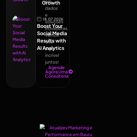
em
Growth
dados
e
18.07.2026
soluções
Boost Your
inovadoras.
Social Media
Vamos
Results with
criar
AI Analytics
algo
incrível
juntos!
Agende
Agora Uma
Consultoria