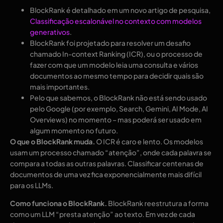
BlockRank é detalhado em um novo artigo de pesquisa,
Classificação escalonável no contexto com modelos
generativos
.
BlockRank foi projetado para resolver um desafio
chamado In-context Ranking (ICR), ou o processo de
fazer com que um modelo leia uma consulta e vários
documentos ao mesmo tempo para decidir quais são
mais importantes.
Pelo que sabemos, o BlockRank não está sendo usado
pelo Google (por exemplo, Search, Gemini, AI Mode, AI
Overviews) no momento – mas poderá ser usado em
algum momento no futuro.
O que o BlockRank muda.
O ICR é caro e lento. Os modelos
usam um processo chamado “atenção”, onde cada palavra se
compara a todas as outras palavras. Classificar centenas de
documentos de uma vez fica exponencialmente mais difícil
para os LLMs.
Como funciona o BlockRank.
BlockRank reestrutura a forma
como um LLM “presta atenção” ao texto. Em vez de cada