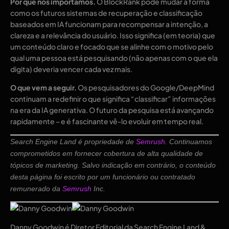
Por que nos importamos.
O BlockRank pode mudar a forma
como os futuros sistemas de recuperação e classificação
baseados em IA funcionam para recompensar a intenção, a
clareza e a relevância do usuário. Isso significa (em teoria) que
um conteúdo claro e focado que se alinhe com o motivo pelo
qual uma pessoa está pesquisando (não apenas com o que ela
digita) deveria vencer cada vez mais.
O que vem a seguir.
Os pesquisadores do Google/DeepMind
continuam a redefinir o que significa “classificar” informações
na era da IA ​​generativa. O futuro da pesquisa está avançando
rapidamente – e é fascinante vê-lo evoluir em tempo real.
Search Engine Land é propriedade de
Semrush
. Continuamos
comprometidos em fornecer cobertura de alta qualidade de
tópicos de marketing. Salvo indicação em contrário, o conteúdo
desta página foi escrito por um funcionário ou contratado
remunerado da
Semrush
Inc.
Danny Goodwin é Diretor Editorial da Search Engine Land &