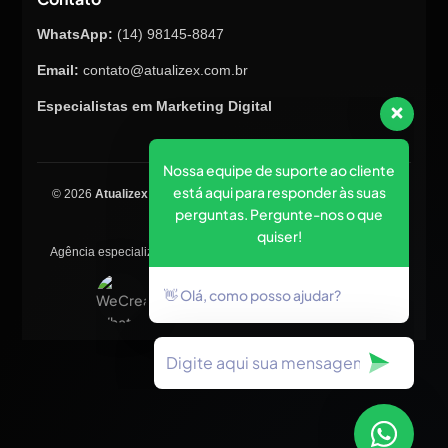
WhatsApp:
(14) 98145-8847
Email:
contato@atualizex.com.br
Especialistas em Marketing Digital
Nossa equipe de suporte ao cliente
está aqui para responder às suas
© 2026
Atualizex Marketing & Performance
. Todos os direitos
perguntas. Pergunte-nos o que
reservados.
quiser!
Agência especializada em SEO, criação de sites, tráfego pago e
posicionamento no Google.
👋 Olá, como posso ajudar?