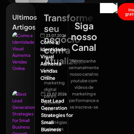
In
grat
Transforme
Ultimos
Siga
Artigos
seu
nosso
23.07.2026
negócio
Como a
Canal
com a
Identidade
Visual
Atualizex
Acompanhe
Aumenta
semanalmente
Leve
Vendas
nosso canal no
seu
Online
youtube com
marketing
vídeos de
digital
marketing e
23.07.2026
para o
Best Lead
performance e
próximo
se inscreva-se
Generation
nível
Strategies for
com
Small
estratégias
baseadas
Business