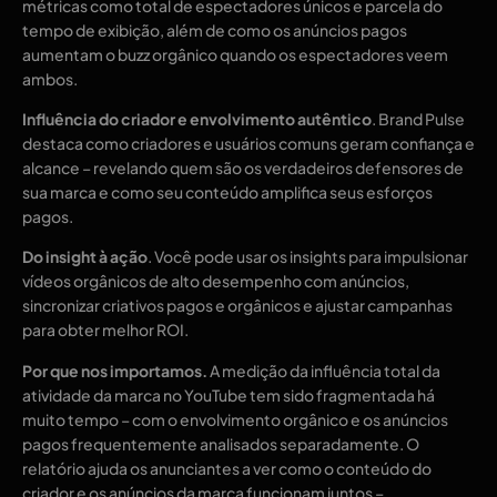
métricas como total de espectadores únicos e parcela do
tempo de exibição, além de como os anúncios pagos
aumentam o buzz orgânico quando os espectadores veem
ambos.
Influência do criador e envolvimento autêntico
. Brand Pulse
destaca como criadores e usuários comuns geram confiança e
alcance – revelando quem são os verdadeiros defensores de
sua marca e como seu conteúdo amplifica seus esforços
pagos.
Do insight à ação
. Você pode usar os insights para impulsionar
vídeos orgânicos de alto desempenho com anúncios,
sincronizar criativos pagos e orgânicos e ajustar campanhas
para obter melhor ROI.
Por que nos importamos.
A medição da influência total da
atividade da marca no YouTube tem sido fragmentada há
muito tempo – com o envolvimento orgânico e os anúncios
pagos frequentemente analisados ​​separadamente. O
relatório ajuda os anunciantes a ver como o conteúdo do
criador e os anúncios da marca funcionam juntos –