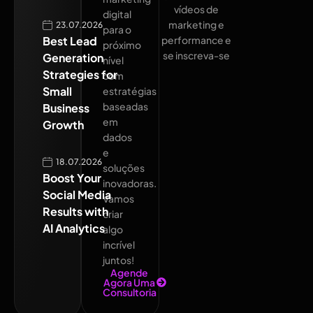
vídeos de
digital
marketing e
23.07.2026
para o
Best Lead
performance e
próximo
se inscreva-se
Generation
nível
Strategies for
com
Small
estratégias
baseadas
Business
em
Growth
dados
e
18.07.2026
soluções
Boost Your
inovadoras.
Social Media
Vamos
Results with
criar
AI Analytics
algo
incrível
juntos!
Agende
Agora Uma
Consultoria