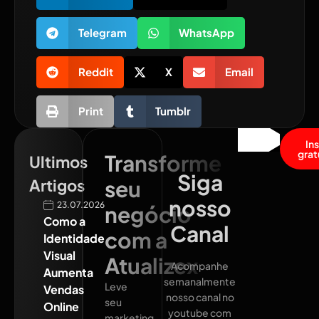
Telegram
WhatsApp
Reddit
X
Email
Print
Tumblr
In
grat
Transforme
Ultimos
Siga
Artigos
seu
nosso
23.07.2026
negócio
Como a
Canal
com a
Identidade
Visual
Atualizex
Acompanhe
Aumenta
semanalmente
Leve
Vendas
nosso canal no
seu
Online
youtube com
marketing