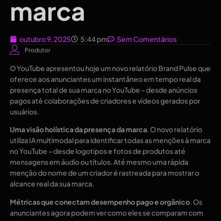
marca
outubro 9, 2025
5:44 pm
Sem Comentários
Produtor
O YouTube apresentou hoje um novo relatório Brand Pulse que
oferece aos anunciantes um instantâneo em tempo real da
presença total de sua marca no YouTube – desde anúncios
pagos até colaborações de criadores e vídeos gerados por
usuários.
Uma visão holística da presença da marca
. O novo relatório
utiliza IA multimodal para identificar todas as menções à marca
no YouTube – desde logotipos e fotos de produtos até
mensagens em áudio ou títulos. Até mesmo uma rápida
menção do nome de um criador é rastreada para mostrar o
alcance real da sua marca.
Métricas que conectam desempenho pago e orgânico
. Os
anunciantes agora podem ver como eles se comparam com