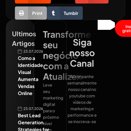
Print
Tumblr
In
grat
Transforme
Ultimos
Siga
Artigos
seu
nosso
23.07.2026
negócio
Como a
Canal
com a
Identidade
Visual
Atualizex
Acompanhe
Aumenta
semanalmente
Leve
Vendas
nosso canal no
seu
Online
youtube com
marketing
vídeos de
digital
marketing e
23.07.2026
para o
Best Lead
performance e
próximo
se inscreva-se
Generation
nível
Strategies for
com