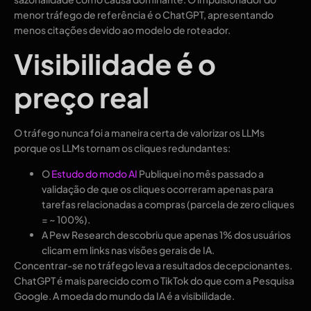
menor tráfego de referência é o ChatGPT, apresentando
menos citações devido ao modelo de roteador.
Visibilidade é o
preço real
O tráfego nunca foi a maneira certa de valorizar os LLMs
porque os LLMs tornam os cliques redundantes:
O
Estudo do modo AI
Publiquei no mês passado a
validação de que os cliques ocorreram apenas para
tarefas relacionadas a compras (parcela de zero cliques
= ~ 100%).
A Pew Research descobriu que apenas 1% dos usuários
clicam em links nas visões gerais de IA.
Concentrar-se no tráfego leva a resultados decepcionantes.
ChatGPT é mais parecido com o TikTok do que com a Pesquisa
Google. A moeda do mundo da IA ​​é a visibilidade.