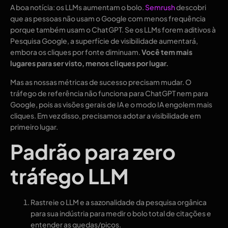
A boa notícia: os LLMs aumentam o bolo.
Semrush
descobri
que as pessoas não usam o Google com menos frequência
porque também usam o ChatGPT. Se os LLMs forem aditivos à
Pesquisa Google, a superfície de visibilidade aumentará,
embora os cliques por fonte diminuam.
Você tem mais
lugares para ser visto, menos cliques por lugar.
Mas as nossas métricas de sucesso precisam mudar. O
tráfego de referência não funciona para ChatGPT nem para
Google, pois as visões gerais de IA e o modo IA engolem mais
cliques. Em vez disso, precisamos adotar a visibilidade em
primeiro lugar.
Padrão para zero
tráfego LLM
Rastreie o LLM e a sazonalidade da pesquisa orgânica
para sua indústria para medir o bolo total de citações e
entender as quedas/picos.