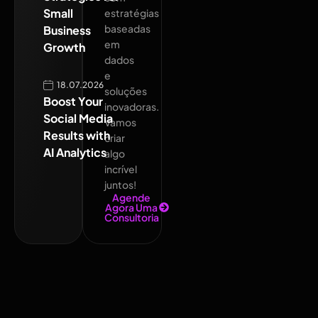
Small
estratégias
baseadas
Business
em
Growth
dados
e
18.07.2026
soluções
Boost Your
inovadoras.
Social Media
Vamos
Results with
criar
AI Analytics
algo
incrível
juntos!
Agende
Agora Uma
Consultoria