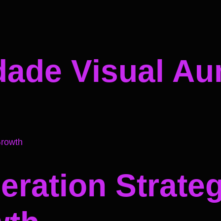
dade Visual A
ration Strateg