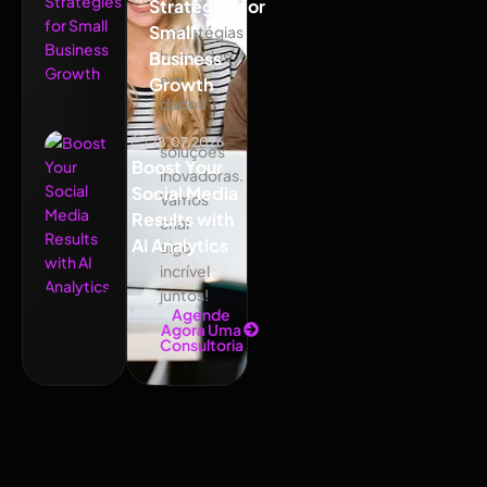
Strategies for
com
Small
estratégias
baseadas
Business
em
Growth
dados
e
18.07.2026
soluções
Boost Your
inovadoras.
Social Media
Vamos
Results with
criar
AI Analytics
algo
incrível
juntos!
Agende
Agora Uma
Consultoria