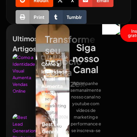
Reddit
X
Email
Print
Tumblr
In
grat
Transforme
Ultimos
Siga
Artigos
seu
nosso
23.07.2026
negócio
Como a
Canal
com a
Identidade
Visual
Atualizex
Acompanhe
Aumenta
semanalmente
Leve
Vendas
nosso canal no
seu
Online
youtube com
marketing
vídeos de
digital
marketing e
23.07.2026
para o
Best Lead
performance e
próximo
se inscreva-se
Generation
nível