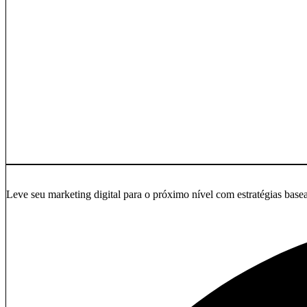
18.07.2026
Boost Your Social Media Results with AI A
Transforme seu negócio com a Atualizex
Leve seu marketing digital para o próximo nível com estratégias base