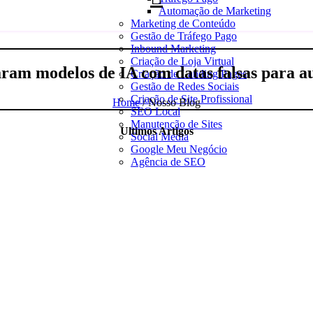
Automação de Marketing
Marketing de Conteúdo
Gestão de Tráfego Pago
Inbound Marketing
Criação de Loja Virtual
ram modelos de IA com datas falsas para au
Criação de Landing Pages
Gestão de Redes Sociais
Criação de Site Profissional
Home
/ Nosso Blog
SEO Local
Manutenção de Sites
Ultimos Artigos
Social Media
Google Meu Negócio
Agência de SEO
 Online
 Business Growth