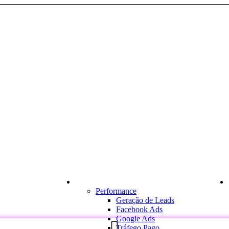
Nosso canal no Youtube
Soluções
Performance
Geração de Leads
Facebook Ads
Google Ads
Tráfego Pago