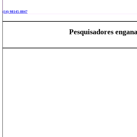
(14) 98145-8847
Pesquisadores engana
23.07.2026
Como a Identidade Visual Aumenta Vendas
23.07.2026
Best Lead Generation Strategies for Small