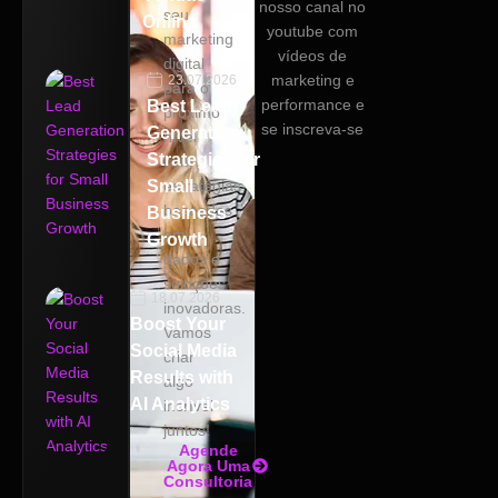
nosso canal no
seu
Online
youtube com
marketing
vídeos de
digital
marketing e
23.07.2026
para o
performance e
Best Lead
próximo
se inscreva-se
Generation
nível
Strategies for
com
Small
estratégias
baseadas
Business
em
Growth
dados e
soluções
18.07.2026
inovadoras.
Boost Your
Vamos
Social Media
criar
Results with
algo
AI Analytics
incrível
juntos!
Agende
Agora Uma
Consultoria