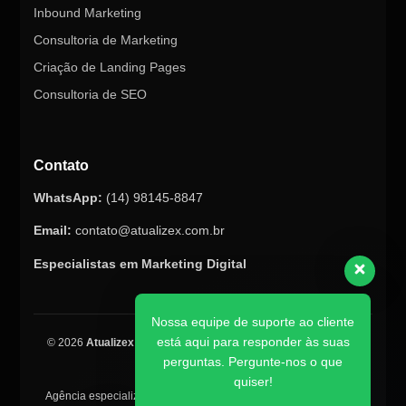
Inbound Marketing
Consultoria de Marketing
Criação de Landing Pages
Consultoria de SEO
Contato
WhatsApp:
(14) 98145-8847
Email:
contato@atualizex.com.br
Especialistas em Marketing Digital
Nossa equipe de suporte ao cliente
está aqui para responder às suas
© 2026
Atualizex Marketing & Performance
. Todos os direitos
perguntas. Pergunte-nos o que
reservados.
quiser!
Agência especializada em SEO, criação de sites, tráfego pago e