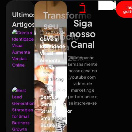
In
grat
Transforme
Ultimos
Siga
Artigos
seu
nosso
23.07.2026
negócio
Como a
Canal
com a
Identidade
Visual
Atualizex
Acompanhe
Aumenta
semanalmente
Leve
Vendas
nosso canal no
seu
Online
youtube com
marketing
vídeos de
digital
marketing e
23.07.2026
para o
Best Lead
performance e
próximo
se inscreva-se
Generation
nível
Strategies for
com
Small
estratégias
baseadas
Business
em