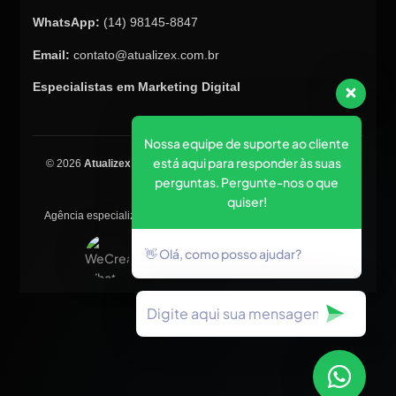
WhatsApp:
(14) 98145-8847
Email:
contato@atualizex.com.br
Especialistas em Marketing Digital
Nossa equipe de suporte ao cliente
está aqui para responder às suas
© 2026
Atualizex Marketing & Performance
. Todos os direitos
perguntas. Pergunte-nos o que
reservados.
quiser!
Agência especializada em SEO, criação de sites, tráfego pago e
posicionamento no Google.
👋 Olá, como posso ajudar?