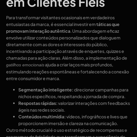
em Clientes Fieis
Para transformar visitantes ocasionais em verdadeiros
entusiastas da marca, é essencial investir em
táticas que
promovam interação autêntica
. Uma abordagem eficaz
envolve utilizar conteúdos personalizados que dialoguem
diretamente com as dores e interesses do público,
incentivando a participação através de enquetes, quizzes e
chamadas para ação claras. Além disso, a implementação de
ajuda a criar laços mais profundos,
gatilhos emocionais
estimulando reações espontâneas e fortalecendo a conexão
entre consumidor e marca.
Segmentação inteligente:
direcionar campanhas para
nichos específicos, respeitando a jornada de compra.
Respostas rápidas:
valorizar interações com feedbacks
ágeis nas redes sociais.
Conteúdos multimídia:
vídeos, infográficos e lives que
proporcionem imersão e clareza na comunicação.
Outro método crucial é o uso estratégico de recompensas e
programas de fidelidade que transformam a experiência de