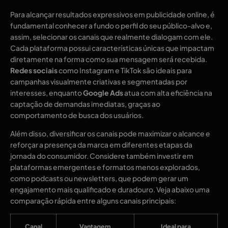
Para alcançar resultados expressivos em publicidade online, é
fundamental conhecer a fundo o perfil do seu público-alvo e,
assim, selecionar os canais que realmente dialogam com ele.
Cada plataforma possui características únicas que impactam
diretamente na forma como sua mensagem será recebida.
Redes sociais
como Instagram e TikTok são ideais para
campanhas visualmente criativas e segmentadas por
interesses, enquanto
Google Ads
atua com alta eficiência na
captação de demandas imediatas, graças ao
comportamento de busca dos usuários.
Além disso, diversificar os canais pode maximizar o alcance e
reforçar a presença da marca em diferentes etapas da
jornada do consumidor. Considere também investir em
plataformas emergentes e formatos menos explorados,
como podcasts ou newsletters, que podem gerar um
engajamento mais qualificado e duradouro. Veja abaixo uma
comparação rápida entre alguns canais principais:
Canal
Vantagem
Ideal para