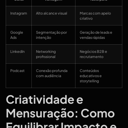
Instagram
Alto alcance visual
Marcas com apelo
criativo
Google
Segmentação por
Geração de leads e
Ads
intenção
vendas rápidas
LinkedIn
Networking
Negócios B2B e
profissional
recrutamento
Podcast
Conexão profunda
Conteúdos
com audiência
educativos e
storytelling
Criatividade e
Mensuração: Como
Equilibrar Impacto e