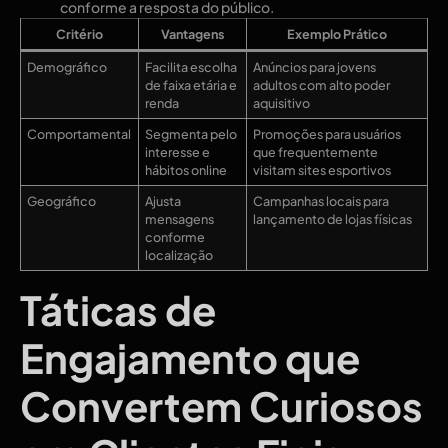
conforme a resposta do público.
Critério
Vantagens
Exemplo Prático
Demográfico
Facilita escolha
Anúncios para jovens
de faixa etária e
adultos com alto poder
renda
aquisitivo
Comportamental
Segmenta pelo
Promoções para usuários
interesse e
que frequentemente
hábitos online
visitam sites esportivos
Geográfico
Ajusta
Campanhas locais para
mensagens
lançamento de lojas físicas
conforme
localização
Táticas de
Engajamento que
Convertem Curiosos