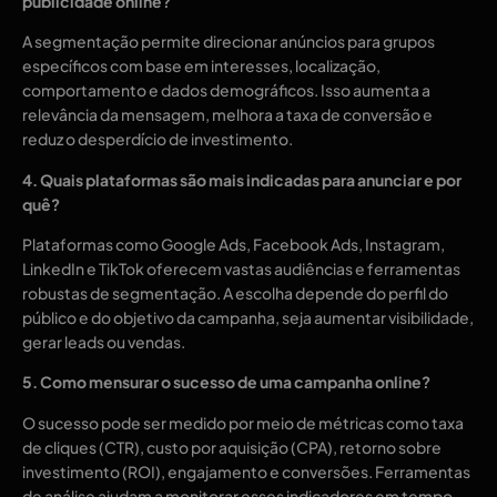
publicidade online?
A segmentação permite direcionar anúncios para grupos
específicos com base em interesses, localização,
comportamento e dados demográficos. Isso aumenta a
relevância da mensagem, melhora a taxa de conversão e
reduz o desperdício de investimento.
4. Quais plataformas são mais indicadas para anunciar e por
quê?
Plataformas como Google Ads, Facebook Ads, Instagram,
LinkedIn e TikTok oferecem vastas audiências e ferramentas
robustas de segmentação. A escolha depende do perfil do
público e do objetivo da campanha, seja aumentar visibilidade,
gerar leads ou vendas.
5. Como mensurar o sucesso de uma campanha online?
O sucesso pode ser medido por meio de métricas como taxa
de cliques (CTR), custo por aquisição (CPA), retorno sobre
investimento (ROI), engajamento e conversões. Ferramentas
de análise ajudam a monitorar esses indicadores em tempo