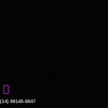
Nosso canal no Youtube
Soluções
Blog
(14) 98145-8847