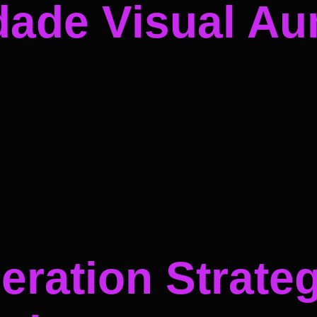
dade Visual A
ration Strateg