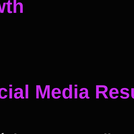
wth
ial Media Resu