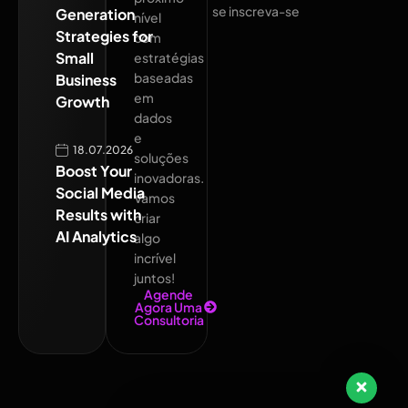
se inscreva-se
Generation
nível
Strategies for
com
Small
estratégias
baseadas
Business
em
Growth
dados
e
18.07.2026
soluções
Boost Your
inovadoras.
Social Media
Vamos
Results with
criar
AI Analytics
algo
incrível
juntos!
Agende
Agora Uma
Consultoria