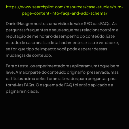
https://www.searchpilot.com/resources/case-studies/turn-
page-content-into-faqs-and-add-schema/
Daniel Haugen nos traz uma visão do valor SEO das FAQs. As
perguntas frequentes e seus esquemas relacionados têm a
reputação de melhorar o desempenho do conteúdo. Este
estudo de caso analisa detalhadamente se isso é verdade e,
se for, que tipo de impacto você pode esperar dessas
mudanças de conteúdo.
Para o teste, os experimentadores aplicaram um toque bem
leve. A maior parte do conteúdo original foi preservada, mas
os títulos acima deles foram alterados para perguntas para
torná-las FAQs. O esquema de FAQ foi então aplicado e a
página reiniciada.