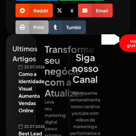
Reddit
X
Email
Print
Tumblr
In
grat
Transforme
Ultimos
Siga
Artigos
seu
nosso
23.07.2026
negócio
Como a
Canal
com a
Identidade
Visual
Atualizex
Acompanhe
Aumenta
semanalmente
Leve
Vendas
nosso canal no
seu
Online
youtube com
marketing
vídeos de
digital
marketing e
23.07.2026
para o
Best Lead
performance e
próximo