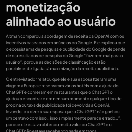
monetização
alinhado ao usuário
Altman comparou a abordagem de receita da OpenAI com os
incentivos baseados em anúncios do Google. Ele explicou que
o ecossistema de pesquisa e publicidade do Google depende
de os resultados de pesquisa do Google “fazerem mal para o
usuário”, porque as decisões de classificação estão
parcialmente ligadas à maximização da receita publicitária.
O entrevistador relatou que ele e sua esposa fizeram uma
viagem à Europa e reservaram vários hotéis com a ajuda do
ChatGPT e comeram em restaurantes que o ChatGPT o
ajudou a encontrar e em nenhum momento qualquer tipo de
propina ou taxa de publicidade foi devolvida à OpenAI,
levando-o a dizer à sua esposa que o ChatGPT “não ganhou
um centavo com isso… isso simplesmente parece errado…”.
porque ele estava obtendo muito valor do ChatGPT e o
ChatGPT não estava recebendo nada em troca.