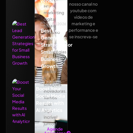
Vendas
nosso canal no
seu
Online
youtube com
marketing
vídeos de
digital
marketing e
23.07.2026
para o
Best Lead
performance e
próximo
se inscreva-se
Generation
nível
Strategies for
com
Small
estratégias
baseadas
Business
em
Growth
dados
e
18.07.2026
soluções
Boost Your
inovadoras.
Social Media
Vamos
Results with
criar
AI Analytics
algo
incrível
juntos!
Agende