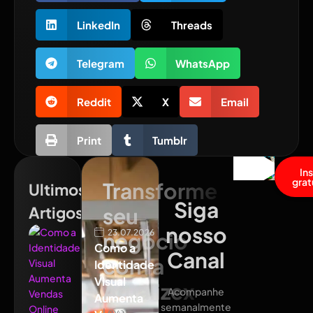
LinkedIn
Threads
Telegram
WhatsApp
Reddit
X
Email
Print
Tumblr
In
grat
Transforme
Ultimos
Siga
Artigos
seu
nosso
23.07.2026
negócio
Como a
Canal
com a
Identidade
Visual
Atualizex
Acompanhe
Aumenta
semanalmente
Leve