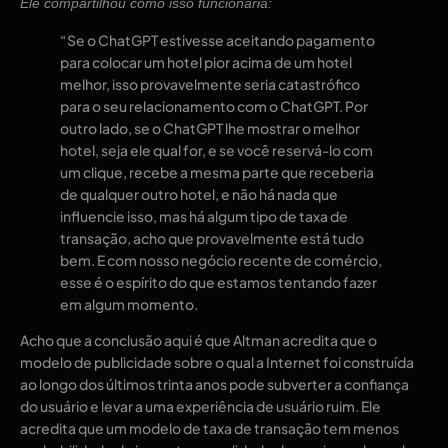
Ele compartilhou como isso funcionaria:
“Se o ChatGPT estivesse aceitando pagamento
para colocar um hotel pior acima de um hotel
melhor, isso provavelmente seria catastrófico
para o seu relacionamento com o ChatGPT. Por
outro lado, se o ChatGPT lhe mostrar o melhor
hotel, seja ele qual for, e se você reservá-lo com
um clique, recebe a mesma parte que receberia
de qualquer outro hotel, e não há nada que
influencie isso, mas há algum tipo de taxa de
transação, acho que provavelmente está tudo
bem. E com nosso negócio recente de comércio,
esse é o espírito do que estamos tentando fazer
em algum momento.
Acho que a conclusão aqui é que Altman acredita que o
modelo de publicidade sobre o qual a Internet foi construída
ao longo dos últimos trinta anos pode subverter a confiança
do usuário e levar a uma experiência de usuário ruim. Ele
acredita que um modelo de taxa de transação tem menos