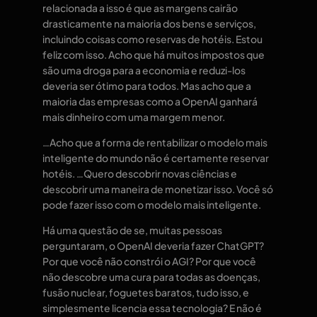
relacionada a isso é que as margens cairão
drasticamente na maioria dos bens e serviços,
incluindo coisas como reservas de hotéis. Estou
feliz com isso. Acho que há muitos impostos que
são uma droga para a economia e reduzi-los
deveria ser ótimo para todos. Mas acho que a
maioria das empresas como a OpenAI ganhará
mais dinheiro com uma margem menor.
…Acho que a forma de rentabilizar o modelo mais
inteligente do mundo não é certamente reservar
hotéis. …Quero descobrir novas ciências e
descobrir uma maneira de monetizar isso. Você só
pode fazer isso com o modelo mais inteligente.
Há uma questão de se, muitas pessoas
perguntaram, o OpenAI deveria fazer ChatGPT?
Por que você não constrói o AGI? Por que você
não descobre uma cura para todas as doenças,
fusão nuclear, foguetes baratos, tudo isso, e
simplesmente licencia essa tecnologia? E não é