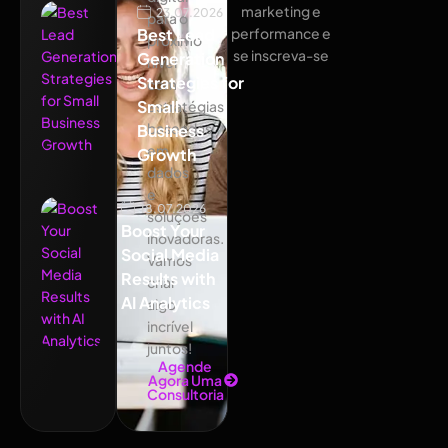
marketing e
23.07.2026
para o
Best Lead
performance e
próximo
se inscreva-se
Generation
nível
Strategies for
com
Small
estratégias
baseadas
Business
em
Growth
dados
e
18.07.2026
soluções
Boost Your
inovadoras.
Social Media
Vamos
Results with
criar
AI Analytics
algo
incrível
juntos!
Agende
Agora Uma
Consultoria