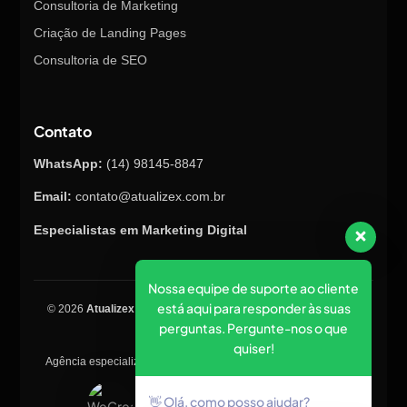
Consultoria de Marketing
Criação de Landing Pages
Consultoria de SEO
Contato
WhatsApp:
(14) 98145-8847
Email:
contato@atualizex.com.br
Especialistas em Marketing Digital
Nossa equipe de suporte ao cliente
está aqui para responder às suas
© 2026
Atualizex Marketing & Performance
. Todos os direitos
perguntas. Pergunte-nos o que
reservados.
quiser!
Agência especializada em SEO, criação de sites, tráfego pago e
posicionamento no Google.
👋 Olá, como posso ajudar?