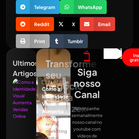
Telegram
WhatsApp
Reddit
X
Email
Print
Tumblr
In
grat
Transforme
Ultimos
Siga
Artigos
seu
nosso
23.07.2026
negócio
Como a
Canal
com a
Identidade
Visual
Atualizex
Acompanhe
Aumenta
semanalmente
Leve
Vendas
nosso canal no
seu
Online
youtube com
marketing
vídeos de
digital