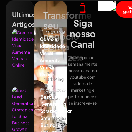
In
grat
Transforme
Ultimos
Siga
Artigos
seu
nosso
23.07.2026
negócio
Como a
Canal
com a
Identidade
Visual
Atualizex
Acompanhe
Aumenta
semanalmente
Leve
Vendas
nosso canal no
seu
Online
youtube com
marketing
vídeos de
digital
marketing e
23.07.2026
para o
Best Lead
performance e
próximo
se inscreva-se
Generation
nível
Strategies for
com
Small
estratégias
baseadas
Business
em