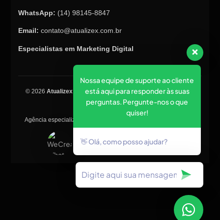
WhatsApp:
(14) 98145-8847
Email:
contato@atualizex.com.br
Especialistas em Marketing Digital
Nossa equipe de suporte ao cliente
está aqui para responder às suas
© 2026
Atualizex Marketing & Performance
. Todos os direitos
perguntas. Pergunte-nos o que
reservados.
quiser!
Agência especializada em SEO, criação de sites, tráfego pago e
posicionamento no Google.
👋 Olá, como posso ajudar?