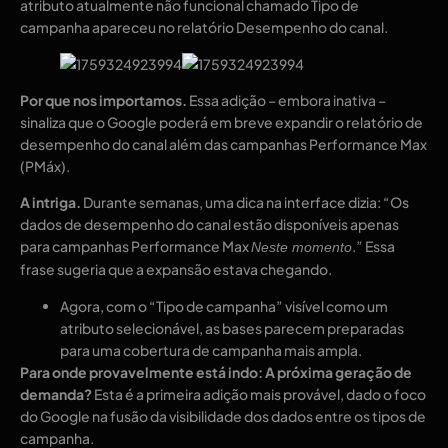
atributo atualmente não funcional chamado Tipo de
campanha apareceu no relatório Desempenho do canal.
Por que nos importamos.
Essa adição – embora inativa –
sinaliza que o Google poderá em breve expandir o relatório de
desempenho do canal além das campanhas Performance Max
(PMáx).
A intriga.
Durante semanas, uma dica na interface dizia: “Os
dados de desempenho do canal estão disponíveis apenas
para campanhas Performance Max
.” Essa
Neste momento
frase sugeria que a expansão estava chegando.
Agora, com o “Tipo de campanha” visível como um
atributo selecionável, as bases parecem preparadas
para uma cobertura de campanha mais ampla.
Para onde provavelmente está indo:
A próxima geração de
demanda?
Esta é a primeira adição mais provável, dado o foco
do Google na fusão da visibilidade dos dados entre os tipos de
campanha.