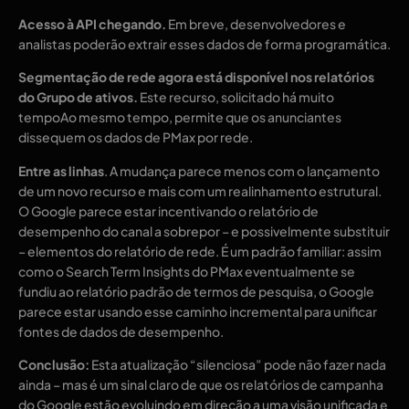
Acesso à API chegando.
Em breve, desenvolvedores e
analistas poderão extrair esses dados de forma programática.
Segmentação de rede
agora está disponível nos relatórios
do Grupo de ativos.
Este recurso, solicitado há muito
tempo
Ao mesmo tempo, permite que os anunciantes
dissequem os dados de PMax por rede.
Entre as linhas
. A mudança parece menos com o lançamento
de um novo recurso e mais com um realinhamento estrutural.
O Google parece estar incentivando o relatório de
desempenho do canal a sobrepor – e possivelmente substituir
– elementos do relatório de rede. É um padrão familiar: assim
como o Search Term Insights do PMax eventualmente se
fundiu ao relatório padrão de termos de pesquisa, o Google
parece estar usando esse caminho incremental para unificar
fontes de dados de desempenho.
Conclusão:
Esta atualização “silenciosa” pode não fazer nada
ainda – mas é um sinal claro de que os relatórios de campanha
do Google estão evoluindo em direção a uma visão unificada e