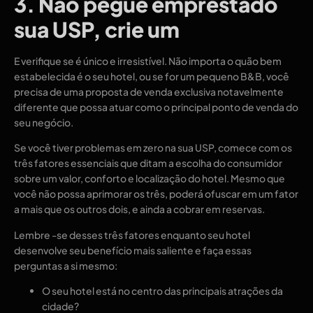
3. Não pegue emprestado
sua USP, crie um
E verifique se é único e irresistível. Não importa o quão bem
estabelecida é o seu hotel, ou se for um pequeno B&B, você
precisa de uma proposta de venda exclusiva notavelmente
diferente que possa atuar como o principal ponto de venda do
seu negócio.
Se você tiver problemas em zero na sua USP, comece com os
três fatores essenciais que ditam a escolha do consumidor
sobre um valor, conforto e localização do hotel. Mesmo que
você não possa aprimorar os três, poderá ofuscar em um fator
a mais que os outros dois, e ainda a cobrar em reservas.
Lembre -se desses três fatores enquanto seu hotel
desenvolve seu benefício mais saliente e faça essas
perguntas a si mesmo:
O seu hotel está no centro das principais atrações da
cidade?