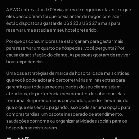
A PWC entrevistou 1.026 viajantes de negócios e lazer, e o que
eles descobriram foi que os viajantes de negócios e lazer
estão dispostos a gastar de US $ 23 a US $ 27 a mais para
reservar uma estadia em seu hotel preferido.
Por que os consumidores se esforçariam para gastar mais
para reservar um quarto de hóspedes, você pergunta? Por
causa da satisfação do cliente. As pessoas gostam de reviver
boas experiências.
Uma das estratégias de marca de hospitalidade mais críticas
que você pode adotar é percorrer várias milhas extras para
garantir que todas as necessidades do seu cliente sejam
atendidas, de preferência mesmo antes de saber que elas
têm uma. Surpreenda seus convidados, dando -lhes mais do
que o que eles estão pagando. Isso pode ser uma opção para
compras tardias, um pacote inesperado de atendimento,
saudações por nome ou organizar atividades sociais para os
hóspedes se misturarem.