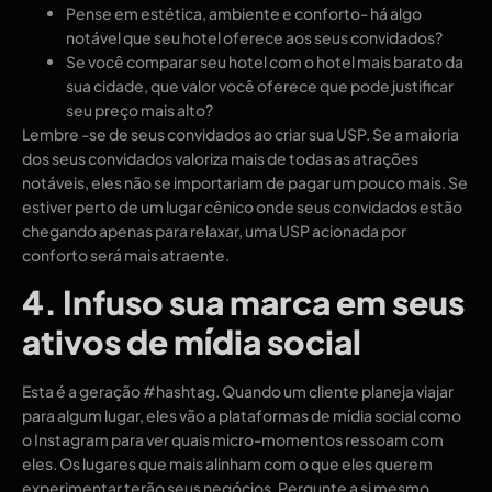
Pense em estética, ambiente e conforto- há algo
notável que seu hotel oferece aos seus convidados?
Se você comparar seu hotel com o hotel mais barato da
sua cidade, que valor você oferece que pode justificar
seu preço mais alto?
Lembre -se de seus convidados ao criar sua USP. Se a maioria
dos seus convidados valoriza mais de todas as atrações
notáveis, eles não se importariam de pagar um pouco mais. Se
estiver perto de um lugar cênico onde seus convidados estão
chegando apenas para relaxar, uma USP acionada por
conforto será mais atraente.
4. Infuso sua marca em seus
ativos de mídia social
Esta é a geração #hashtag. Quando um cliente planeja viajar
para algum lugar, eles vão a plataformas de mídia social como
o Instagram para ver quais micro-momentos ressoam com
eles. Os lugares que mais alinham com o que eles querem
experimentar terão seus negócios. Pergunte a si mesmo