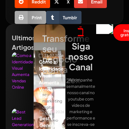
Reddit
X
Email
Print
Tumblr
In
grat
Transforme
Ultimos
Siga
Artigos
seu
nosso
23.07.2026
negócio
Como a
Canal
com a
Identidade
Visual
Atualizex
Acompanhe
Aumenta
semanalmente
Leve
Vendas
nosso canal no
seu
Online
youtube com
marketing
vídeos de
digital
marketing e
23.07.2026
para o
Best Lead
performance e
próximo
se inscreva-se
Generation
nível