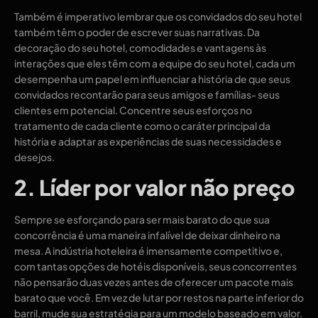
Também é imperativo lembrar que os convidados do seu hotel
também têm o poder de escrever suas narrativas. Da
decoração do seu hotel, comodidades e vantagens às
interações que eles têm com a equipe do seu hotel, cada um
desempenha um papel em influenciar a história de que seus
convidados recontarão para seus amigos e famílias- seus
clientes em potencial. Concentre seus esforços no
tratamento de cada cliente como o caráter principal da
história e adaptar as experiências de suas necessidades e
desejos.
2. Líder por valor não preço
Sempre se esforçando para ser mais barato do que sua
concorrência é uma maneira infalível de deixar dinheiro na
mesa. A indústria hoteleira
é imensamente competitivo e,
com tantas opções de hotéis disponíveis, seus concorrentes
não pensarão duas vezes antes de oferecer um pacote mais
barato que você. Em vez de lutar por restos na parte inferior do
barril, mude sua estratégia para um modelo baseado em valor.