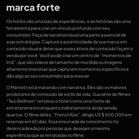
marca forte
Os hotéis são uma baú de experiências, e as histórias são uma
ferramenta para criar um vínculo profundo com seu
consumidor. Faça da narrativa visual uma parte essencial de
suas estratégias. Capture a autenticidade da sua marca em
conteúdo visual e deixe que esses ativos de conteúdo façam a
venda por você. Você pode criar um centro de “momentos de
ímã”, que são vídeos de tamanho de mordida ou imagens
altamente imersivas que capturam momentos específicos e
dão algo ao seu consumidor para ressoar.
O Marriott está matando com narrativa. Eles são os maiores
produtores de conteúdo de estilo de vida. Sua série de filmes
“Two Bellmen” retratou o hotel como uma fonte de
entretenimento enquanto indiretamente ainda vendia
quartos. O filme deles, “French Kiss”, dirigiu US $ 500.000 em
reservas em 60 dias. Essa enxurrada de crescimento foi
desencadeada por pessoas que desejam a mesma
experiência que as retratadas no filme.