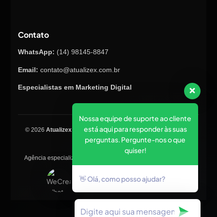
Contato
WhatsApp:
(14) 98145-8847
Email:
contato@atualizex.com.br
Especialistas em Marketing Digital
Nossa equipe de suporte ao cliente
está aqui para responder às suas
© 2026
Atualizex Marketing & Performance
. Todos os direitos
perguntas. Pergunte-nos o que
reservados.
quiser!
Agência especializada em SEO, criação de sites, tráfego pago e
posicionamento no Google.
👋 Olá, como posso ajudar?